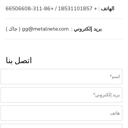
الهاتف
: + 18531101857 / +86-311-66506608
بريد إلكتروني
:
gg@metalnete.com
( جاك )
اتصل بنا